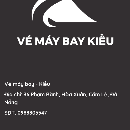
Vé máy bay - Kiều
Địa chỉ: 36 Phạm Bành, Hòa Xuân, Cẩm Lệ, Đà
Nẵng
SĐT:
0988805547