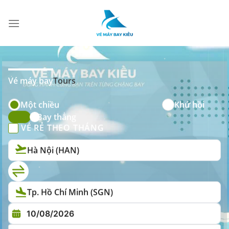
Skip
to
Vé máy bay giá rẻ
content
Vé máy bay
Tours
Một chiều
Khứ hồi
Bay thẳng
VÉ RẺ THEO THÁNG
Hà Nội (HAN)
Tp. Hồ Chí Minh (SGN)