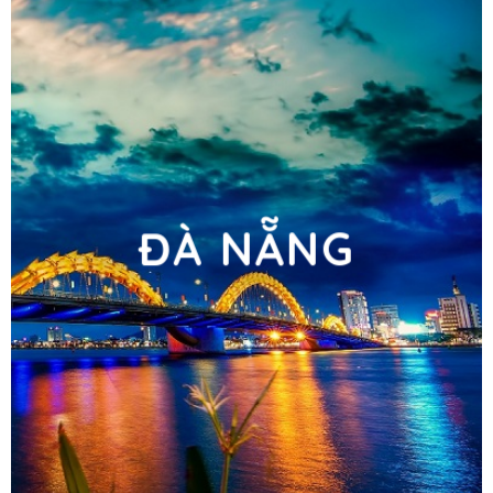
ĐÀ NẴNG