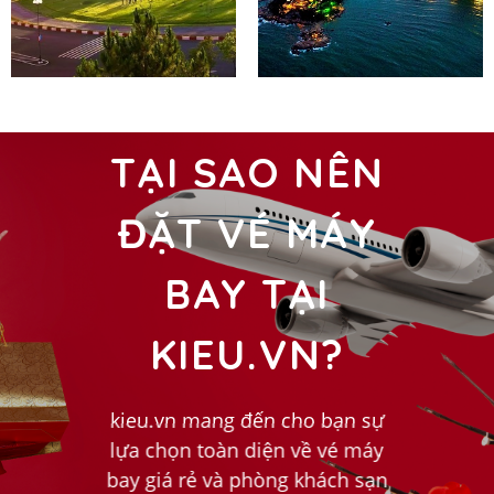
TẠI SAO NÊN
ĐẶT VÉ MÁY
BAY TẠI
KIEU.VN
?
kieu.vn mang đến cho bạn sự
lựa chọn toàn diện về vé máy
bay giá rẻ và phòng khách sạn