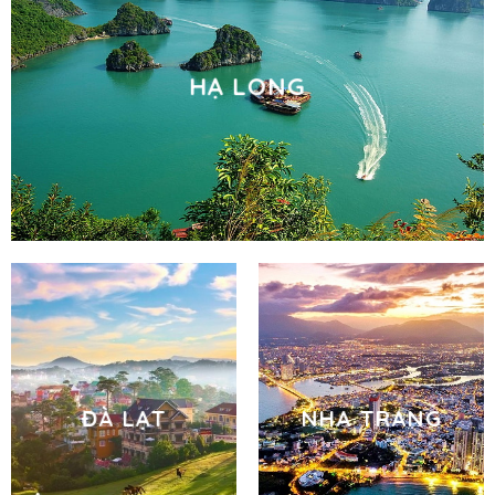
HẠ LONG
ĐÀ LẠT
NHA TRANG