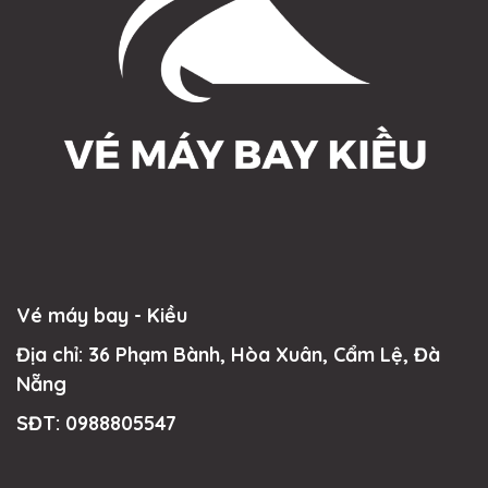
Vé máy bay - Kiều
Địa chỉ: 36 Phạm Bành, Hòa Xuân, Cẩm Lệ, Đà
Nẵng
SĐT:
0988805547