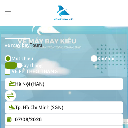
Skip
to
Vé máy bay giá rẻ
content
Vé máy bay
Tours
Một chiều
Khứ hồi
Bay thẳng
VÉ RẺ THEO THÁNG
Hà Nội (HAN)
Tp. Hồ Chí Minh (SGN)