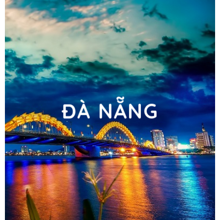
ĐÀ NẴNG