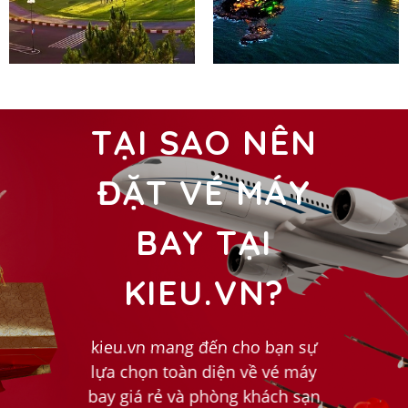
TẠI SAO NÊN
ĐẶT VÉ MÁY
BAY TẠI
KIEU.VN
?
kieu.vn mang đến cho bạn sự
lựa chọn toàn diện về vé máy
bay giá rẻ và phòng khách sạn