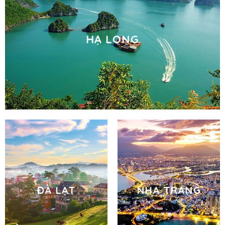
HẠ LONG
ĐÀ LẠT
NHA TRANG